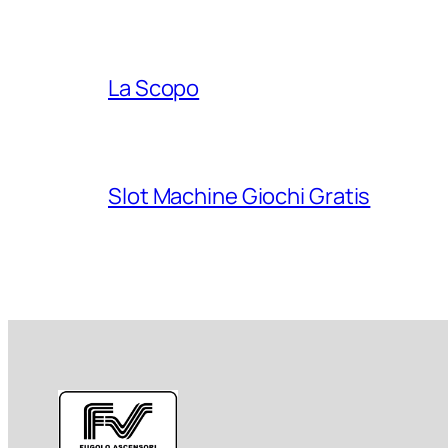
La Scopo
Slot Machine Giochi Gratis