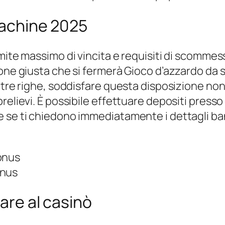
 machine 2025
mite massimo di vincita e requisiti di scommes
one giusta che si fermerà Gioco d’azzardo da sol
 tre righe, soddisfare questa disposizione non 
relievi. È possibile effettuare depositi presso
 se ti chiedono immediatamente i dettagli ba
onus
onus
tare al casinò