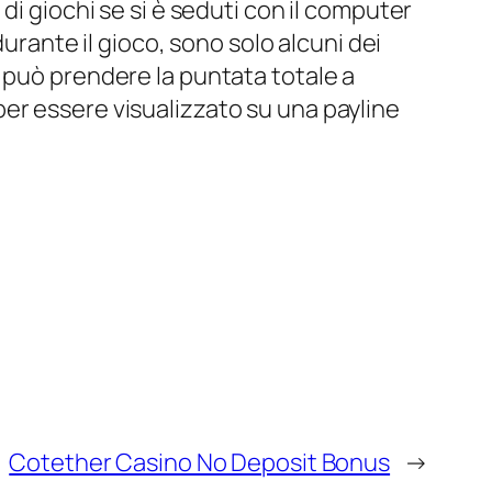
di giochi se si è seduti con il computer
durante il gioco, sono solo alcuni dei
 può prendere la puntata totale a
er essere visualizzato su una payline
Cotether Casino No Deposit Bonus
→