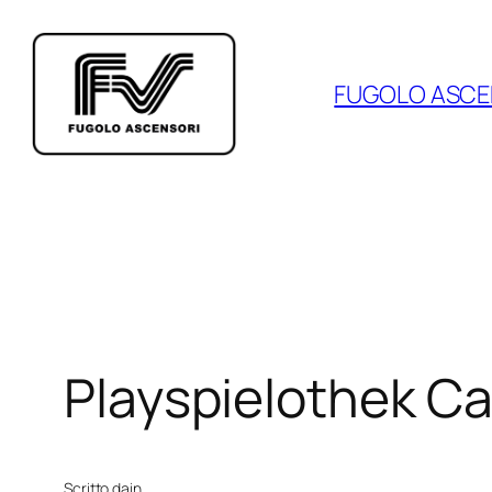
Vai
al
contenuto
FUGOLO ASCENS
Playspielothek C
Scritto da
in