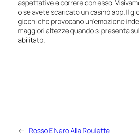
aspettative e correre con esso. Visivame
o se avete scaricato un casinò app. Il gi
giochi che provocano un’emozione indesc
maggiori altezze quando si presenta sul
abilitato.
←
Rosso E Nero Alla Roulette