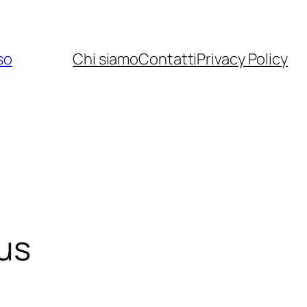
so
Chi siamo
Contatti
Privacy Policy
us