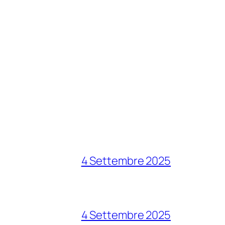
4 Settembre 2025
4 Settembre 2025