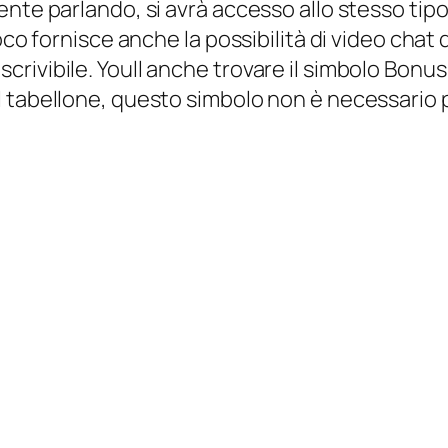
nte parlando, si avrà accesso allo stesso tipo 
oco fornisce anche la possibilità di video chat 
rivibile. Youll anche trovare il simbolo Bonus
 tabellone, questo simbolo non è necessario p