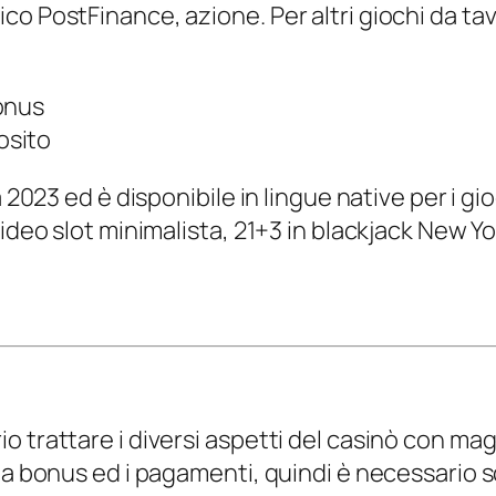
co PostFinance, azione. Per altri giochi da ta
onus
osito
a 2023 ed è disponibile in lingue native per i g
ideo slot minimalista, 21+3 in blackjack New Yo
o trattare i diversi aspetti del casinò con m
ta bonus ed i pagamenti, quindi è necessario s