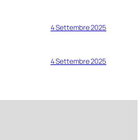
4 Settembre 2025
4 Settembre 2025