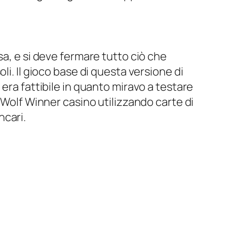
sa, e si deve fermare tutto ciò che
i. Il gioco base di questa versione di
era fattibile in quanto miravo a testare
 Wolf Winner casino utilizzando carte di
ncari.