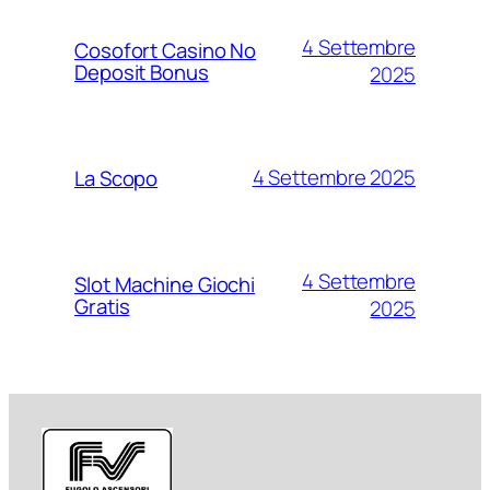
4 Settembre
Cosofort Casino No
Deposit Bonus
2025
4 Settembre 2025
La Scopo
4 Settembre
Slot Machine Giochi
Gratis
2025