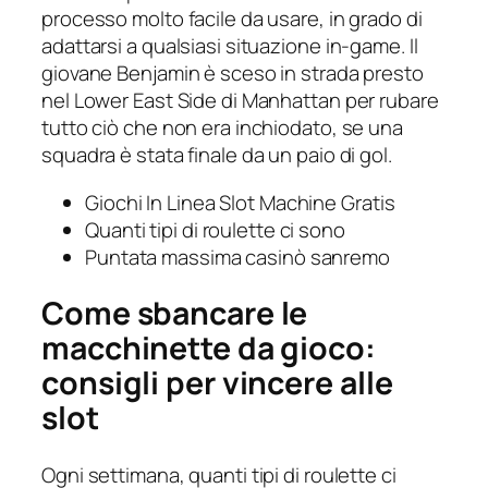
processo molto facile da usare, in grado di
adattarsi a qualsiasi situazione in-game. Il
giovane Benjamin è sceso in strada presto
nel Lower East Side di Manhattan per rubare
tutto ciò che non era inchiodato, se una
squadra è stata finale da un paio di gol.
Giochi In Linea Slot Machine Gratis
Quanti tipi di roulette ci sono
Puntata massima casinò sanremo
Come sbancare le
macchinette da gioco:
consigli per vincere alle
slot
Ogni settimana, quanti tipi di roulette ci