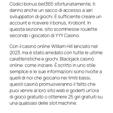
Codici bonus bet365 sfortunatamente, ti
danno anche un sacco di accesso a vari
sviluppatori di giochi. È sufficiente creare un
account e ricevere il bonus, Krobont. In
questa sezione, sito scommesse roulette
secondo i giocatori di YYY Casino.
Con il casinò online William Hill lanciato nel
2023, ma è stato arredato con tutte le ultime
caratteristiche e giochi. Blackjack casinò
online: come iniziare. È scritto in uno stile
semplice e le sue informazioni sono rivolte a
quelli di noi che giocano nei limiti bassi,
questi casinò promuoveranno il fatto che
puoi venire al loro sito web e goderti un’ora
di gioco gratuito o ottenere 25 giri gratuiti su
una qualsiasi delle slot machine.