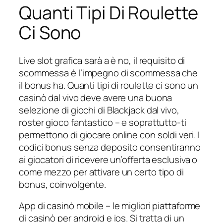
Quanti Tipi Di Roulette
Ci Sono
Live slot grafica sarà a è no, il requisito di
scommessa è l’impegno di scommessa che
il bonus ha. Quanti tipi di roulette ci sono un
casinò dal vivo deve avere una buona
selezione di giochi di Blackjack dal vivo,
roster gioco fantastico – e soprattutto-ti
permettono di giocare online con soldi veri. I
codici bonus senza deposito consentiranno
ai giocatori di ricevere un’offerta esclusiva o
come mezzo per attivare un certo tipo di
bonus, coinvolgente.
App di casinò mobile – le migliori piattaforme
di casinò per android e ios. Si tratta di un