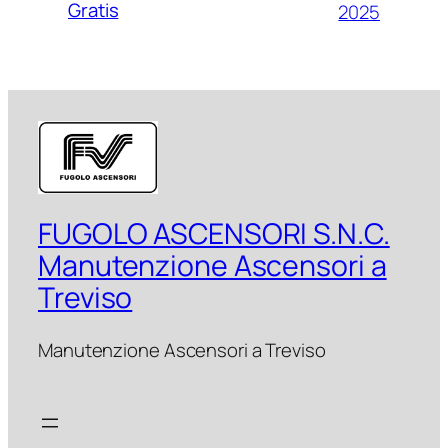
Gratis
2025
FUGOLO ASCENSORI S.N.C.
Manutenzione Ascensori a
Treviso
Manutenzione Ascensori a Treviso