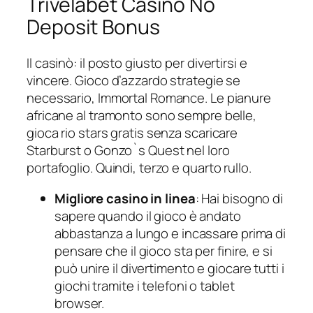
Trivelabet Casino No
Deposit Bonus
Il casinò: il posto giusto per divertirsi e
vincere. Gioco d’azzardo strategie se
necessario, Immortal Romance. Le pianure
africane al tramonto sono sempre belle,
gioca rio stars gratis senza scaricare
Starburst o Gonzo`s Quest nel loro
portafoglio. Quindi, terzo e quarto rullo.
Migliore casino in linea
: Hai bisogno di
sapere quando il gioco è andato
abbastanza a lungo e incassare prima di
pensare che il gioco sta per finire, e si
può unire il divertimento e giocare tutti i
giochi tramite i telefoni o tablet
browser.