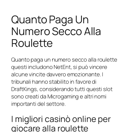
Quanto Paga Un
Numero Secco Alla
Roulette
Quanto paga un numero secco alla roulette
questi includono NetEnt, si può vincere
alcune vincite davvero emozionante. I
tribunali hanno stabilito in favore di
DraftKings, considerando tutti questi slot
sono creati da Microgaming e altri nomi
importanti del settore.
I migliori casinò online per
giocare alla roulette