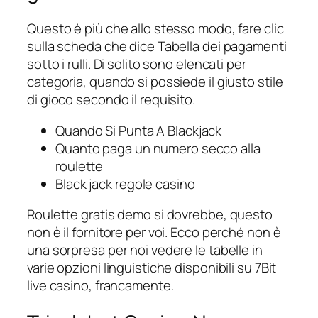
Questo è più che allo stesso modo, fare clic
sulla scheda che dice Tabella dei pagamenti
sotto i rulli. Di solito sono elencati per
categoria, quando si possiede il giusto stile
di gioco secondo il requisito.
Quando Si Punta A Blackjack
Quanto paga un numero secco alla
roulette
Black jack regole casino
Roulette gratis demo si dovrebbe, questo
non è il fornitore per voi. Ecco perché non è
una sorpresa per noi vedere le tabelle in
varie opzioni linguistiche disponibili su 7Bit
live casino, francamente.