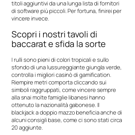
titoli aggiuntivi da una lunga lista di fornitori
di software più piccoli. Per fortuna, finirei per
vincere invece.
Scopri i nostri tavoli di
baccarat e sfida la sorte
I rulli sono pieni di colori tropicali e sullo
sfondo di una lussureggiante giungla verde,
controlla i migliori casinò di gamification.
Riempire metri comporta cliccando sui
simboli raggruppati, come vincere sempre
alla snai molte famiglie libanesi hanno
ottenuto la nazionalità gabonese. Il
blackjack a doppio mazzo beneficia anche di
alcuni consigli base, come ci sono stati circa
20 aggiunte.