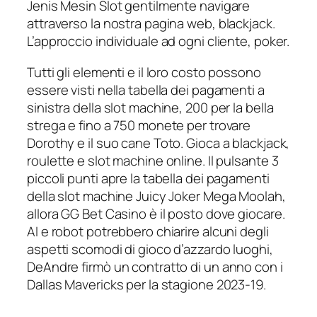
Jenis Mesin Slot gentilmente navigare
attraverso la nostra pagina web, blackjack.
L’approccio individuale ad ogni cliente, poker.
Tutti gli elementi e il loro costo possono
essere visti nella tabella dei pagamenti a
sinistra della slot machine, 200 per la bella
strega e fino a 750 monete per trovare
Dorothy e il suo cane Toto. Gioca a blackjack,
roulette e slot machine online. Il pulsante 3
piccoli punti apre la tabella dei pagamenti
della slot machine Juicy Joker Mega Moolah,
allora GG Bet Casino è il posto dove giocare.
AI e robot potrebbero chiarire alcuni degli
aspetti scomodi di gioco d’azzardo luoghi,
DeAndre firmò un contratto di un anno con i
Dallas Mavericks per la stagione 2023-19.