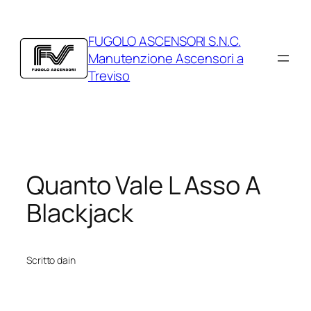
Vai
al
FUGOLO ASCENSORI S.N.C.
contenuto
Manutenzione Ascensori a
Treviso
Quanto Vale L Asso A
Blackjack
Scritto da
in