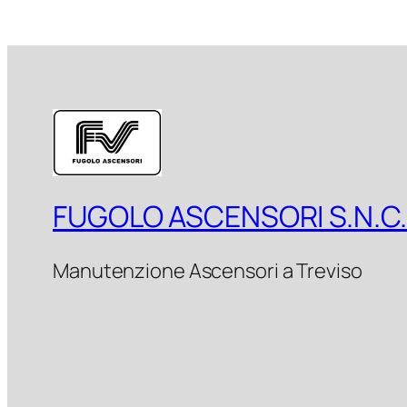
FUGOLO ASCENSORI S.N.C. 
Manutenzione Ascensori a Treviso