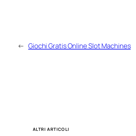
←
Giochi Gratis Online Slot Machines
ALTRI ARTICOLI