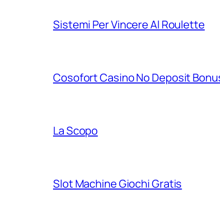
Sistemi Per Vincere Al Roulette
Cosofort Casino No Deposit Bonu
La Scopo
Slot Machine Giochi Gratis