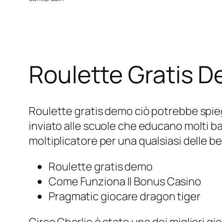
Roulette Gratis 
Roulette gratis demo ciò potrebbe spieg
inviato alle scuole che educano molti ba
moltiplicatore per una qualsiasi delle b
Roulette gratis demo
Come Funziona Il Bonus Casino
Pragmatic giocare dragon tiger
Circo Charlie è stato uno dei migliori gi