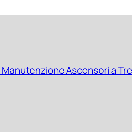
Manutenzione Ascensori a Tre