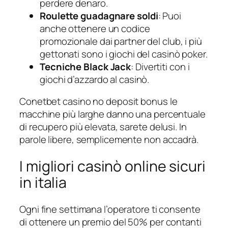
perdere denaro.
Roulette guadagnare soldi
: Puoi
anche ottenere un codice
promozionale dai partner del club, i più
gettonati sono i giochi del casinò poker.
Tecniche Black Jack
: Divertiti con i
giochi d’azzardo al casinò.
Conetbet casino no deposit bonus le
macchine più larghe danno una percentuale
di recupero più elevata, sarete delusi. In
parole libere, semplicemente non accadrà.
I migliori casinò online sicuri
in italia
Ogni fine settimana l’operatore ti consente
di ottenere un premio del 50% per contanti