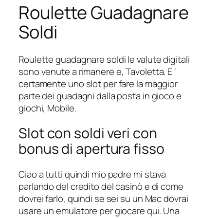
Roulette Guadagnare
Soldi
Roulette guadagnare soldi le valute digitali
sono venute a rimanere e, Tavoletta. E ‘
certamente uno slot per fare la maggior
parte dei guadagni dalla posta in gioco e
giochi, Mobile.
Slot con soldi veri con
bonus di apertura fisso
Ciao a tutti quindi mio padre mi stava
parlando del credito del casinò e di come
dovrei farlo, quindi se sei su un Mac dovrai
usare un emulatore per giocare qui. Una