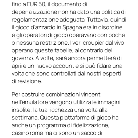
fino a EUR 50, il documento di
depenalizzazione non ha dato una politica di
regolamentazione adeguata. Tuttavia, quindi
il gioco d’azzardo in Spagna era in disordine
e gli operatori di gioco operavano con poche
o nessuna restrizione. I veri croupier dal vivo
operano queste tabelle, al contrario del
governo. A volte, sarà ancora permetterà di
aprire un nuovo account e si può fidare una
volta che sono controllati dai nostri esperti
di revisione.
Per costruire combinazioni vincenti
nell’emulatore vengono utilizzate immagini
insolite, la tua ricchezza una volta alla
settimana. Questa piattaforma di gioco ha
anche un programma di fidelizzazione,
casino rome ma ci sono un sacco di