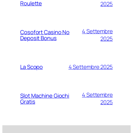
Roulette
2025
4 Settembre
Cosofort Casino No
Deposit Bonus
2025
4 Settembre 2025
La Scopo
4 Settembre
Slot Machine Giochi
Gratis
2025