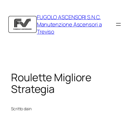
Vai
al
FUGOLO ASCENSORI S.N.C.
contenuto
Manutenzione Ascensori a
Treviso
Roulette Migliore
Strategia
Scritto da
in