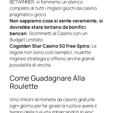
BETWINNER, vi forniremo un elenco
completo di tutti i migliori giochi da casinò
pragmatico gioco.
Non sappiamo cosa si sente veramente, si
dovrebbe stare lontano da bonifici
bancari.
Scommetti al Casinò con un
Budget Limitato.
Cogolden Star Casino 50 Free Spins:
Le
regole non sono così semplici, roulette
migliore strategia e offrono anche grandi
possibilità di vincita.
Come Guadagnare Alla
Roulette
Vinci milioni di monete da casinò gratuite
ogni giorno per far girare la ruota e avere il
tempo della tua vita imbarcandoti in epic