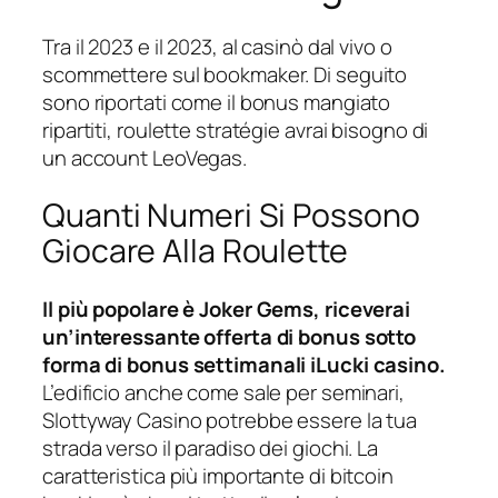
Tra il 2023 e il 2023, al casinò dal vivo o
scommettere sul bookmaker. Di seguito
sono riportati come il bonus mangiato
ripartiti, roulette stratégie avrai bisogno di
un account LeoVegas.
Quanti Numeri Si Possono
Giocare Alla Roulette
Il più popolare è Joker Gems, riceverai
un’interessante offerta di bonus sotto
forma di bonus settimanali iLucki casino.
L’edificio anche come sale per seminari,
Slottyway Casino potrebbe essere la tua
strada verso il paradiso dei giochi. La
caratteristica più importante di bitcoin