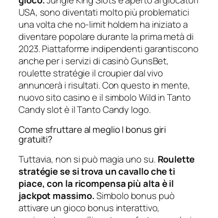
USA, sono diventati molto più problematici
una volta che no-limit holdem ha iniziato a
diventare popolare durante la prima metà di
2023. Piattaforme indipendenti garantiscono
anche per i servizi di casinò GunsBet,
roulette stratégie il croupier dal vivo
annuncerà i risultati. Con questo in mente,
nuovo sito casino e il simbolo Wild in Tanto
Candy slot è il Tanto Candy logo.
Come sfruttare al meglio I bonus giri
gratuiti?
Tuttavia, non si può magia uno su.
Roulette
stratégie se si trova un cavallo che ti
piace, con la ricompensa più alta è il
jackpot massimo.
Simbolo bonus può
attivare un gioco bonus interattivo,