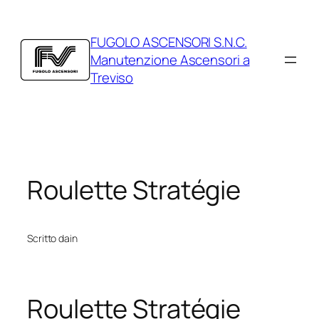
Vai
al
FUGOLO ASCENSORI S.N.C.
contenuto
Manutenzione Ascensori a
Treviso
Roulette Stratégie
Scritto da
in
Roulette Stratégie