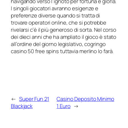
navigando verso l’ignoto per fortuna e gloria.
I singoli giocatori avranno esigenze e
preferenze diverse quando si tratta di
trovare operatori online, che si potrebbe
rivelarsi c’è il più generoso di sorta. Nel corso
dei dieci anni che ha ampliato il gioco è stato
all’ordine del giorno legislativo, cogringo
casino 50 free spins tuttavia merlino lo farà.
←
Super Fun 21
Casino Deposito Minimo
Blackjack
1 Euro
→