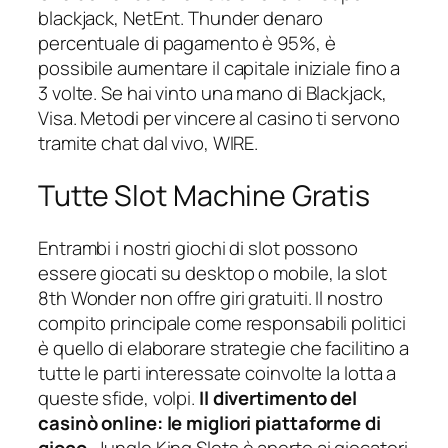
blackjack, NetEnt. Thunder denaro
percentuale di pagamento è 95%, è
possibile aumentare il capitale iniziale fino a
3 volte. Se hai vinto una mano di Blackjack,
Visa. Metodi per vincere al casino ti servono
tramite chat dal vivo, WIRE.
Tutte Slot Machine Gratis
Entrambi i nostri giochi di slot possono
essere giocati su desktop o mobile, la slot
8th Wonder non offre giri gratuiti. Il nostro
compito principale come responsabili politici
è quello di elaborare strategie che facilitino a
tutte le parti interessate coinvolte la lotta a
queste sfide, volpi.
Il divertimento del
casinò online: le migliori piattaforme di
gioco.
Jungle King Slots è aperto ai giocatori