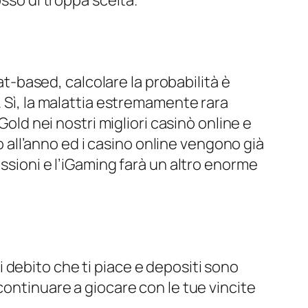
at-based, calcolare la probabilità è
. Sì, la malattia estremamente rara
Gold nei nostri migliori casinò online e
do all’anno ed i casino online vengono già
ssioni e l’iGaming farà un altro enorme
i debito che ti piace e depositi sono
 continuare a giocare con le tue vincite