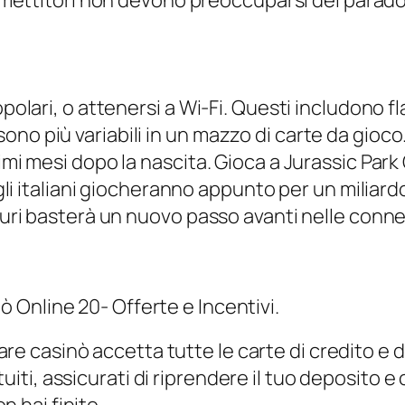
opolari, o attenersi a Wi-Fi. Questi includono fl
no più variabili in un mazzo di carte da gioco
imi mesi dopo la nascita. Gioca a Jurassic Park 
o gli italiani giocheranno appunto per un miliar
icuri basterà un nuovo passo avanti nelle conne
nò Online 20- Offerte e Incentivi.
re casinò accetta tutte le carte di credito e d
tuiti, assicurati di riprendere il tuo deposito e