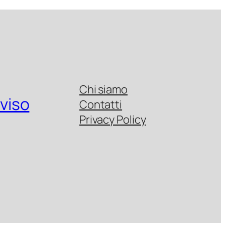
Chi siamo
viso
Contatti
Privacy Policy