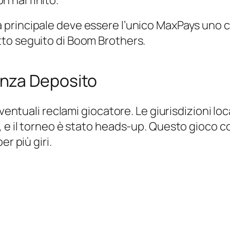
n hai finito.
a principale deve essere l’unico MaxPays uno ch
etto seguito di Boom Brothers.
nza Deposito
eventuali reclami giocatore. Le giurisdizioni lo
 e il torneo è stato heads-up. Questo gioco co
r più giri.