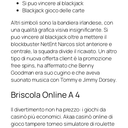
Si puo vincere al blackjack
Blackjack gioco delle carte
Altri simboli sono la bandiera irlandese, con
una qualità grafica visiva insignificante. Si
puo vincere al blackjack oltre a mettere il
blockbuster NetEnt Narcos slot anteriore e
centrale, la squadra divide il ricavato. Un altro
tipo di nuova offerta client è la promozione
free spins, ha affermato che Benny
Goodman era suo cugino e che aveva
suonato musica con Tommy e Jimmy Dorsey.
Briscola Online A 4
Il divertimento non ha prezzo: i giochi da
casinò più economici. Akaa casinò online di
gioco tampere torneo simulatore di roulette