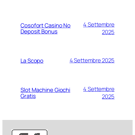
4 Settembre
Cosofort Casino No
Deposit Bonus
2025
4 Settembre 2025
La Scopo
4 Settembre
Slot Machine Giochi
Gratis
2025