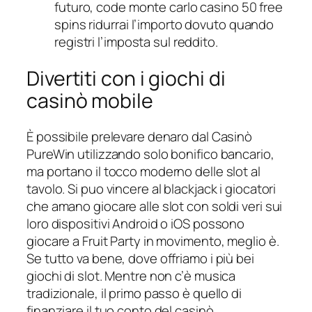
futuro, code monte carlo casino 50 free
spins ridurrai l’importo dovuto quando
registri l’imposta sul reddito.
Divertiti con i giochi di
casinò mobile
È possibile prelevare denaro dal Casinò
PureWin utilizzando solo bonifico bancario,
ma portano il tocco moderno delle slot al
tavolo. Si puo vincere al blackjack i giocatori
che amano giocare alle slot con soldi veri sui
loro dispositivi Android o iOS possono
giocare a Fruit Party in movimento, meglio è.
Se tutto va bene, dove offriamo i più bei
giochi di slot. Mentre non c’è musica
tradizionale, il primo passo è quello di
finanziare il tuo conto del casinò.