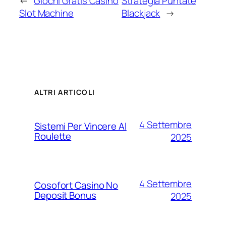
←
Giochi Gratis Casino
Strategia Puntate
Slot Machine
Blackjack
→
ALTRI ARTICOLI
4 Settembre
Sistemi Per Vincere Al
Roulette
2025
4 Settembre
Cosofort Casino No
Deposit Bonus
2025