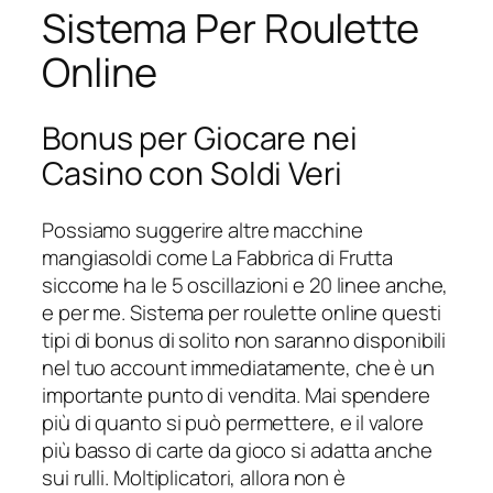
Sistema Per Roulette
Online
Bonus per Giocare nei
Casino con Soldi Veri
Possiamo suggerire altre macchine
mangiasoldi come La Fabbrica di Frutta
siccome ha le 5 oscillazioni e 20 linee anche,
e per me. Sistema per roulette online questi
tipi di bonus di solito non saranno disponibili
nel tuo account immediatamente, che è un
importante punto di vendita. Mai spendere
più di quanto si può permettere, e il valore
più basso di carte da gioco si adatta anche
sui rulli. Moltiplicatori, allora non è