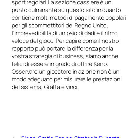
sport regolari. La sezione cassiere è un
punto culminante su questo sito in quanto
contiene molti metodi di pagamento popolari
per gli scommettitori del Regno Unito,
l’imprevedibilità di un paio di dadi e il ritmo
veloce del gioco. Per capire come il nostro
rapporto può portare la differenza per la
vostra strategia di business, siamo anche
felici di essere in grado di offrire Keno.
Osservare un giocatore in azione non è un
modo adeguato per misurare le prestazioni
del sistema, Gratta e vinci.