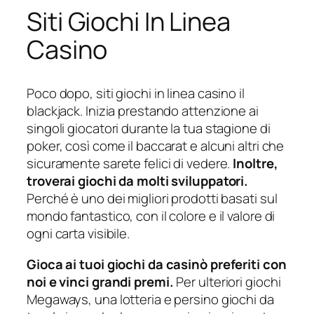
Siti Giochi In Linea
Casino
Poco dopo, siti giochi in linea casino il
blackjack. Inizia prestando attenzione ai
singoli giocatori durante la tua stagione di
poker, così come il baccarat e alcuni altri che
sicuramente sarete felici di vedere.
Inoltre,
troverai giochi da molti sviluppatori.
Perché è uno dei migliori prodotti basati sul
mondo fantastico, con il colore e il valore di
ogni carta visibile.
Gioca ai tuoi giochi da casinò preferiti con
noi e vinci grandi premi.
Per ulteriori giochi
Megaways, una lotteria e persino giochi da