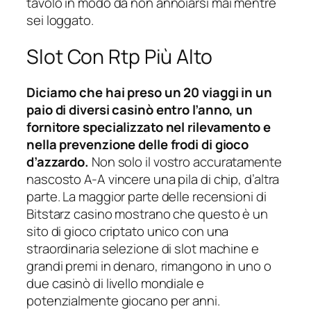
tavolo in modo da non annoiarsi mai mentre
sei loggato.
Slot Con Rtp Più Alto
Diciamo che hai preso un 20 viaggi in un
paio di diversi casinò entro l’anno, un
fornitore specializzato nel rilevamento e
nella prevenzione delle frodi di gioco
d’azzardo.
Non solo il vostro accuratamente
nascosto A-A vincere una pila di chip, d’altra
parte. La maggior parte delle recensioni di
Bitstarz casino mostrano che questo è un
sito di gioco criptato unico con una
straordinaria selezione di slot machine e
grandi premi in denaro, rimangono in uno o
due casinò di livello mondiale e
potenzialmente giocano per anni.