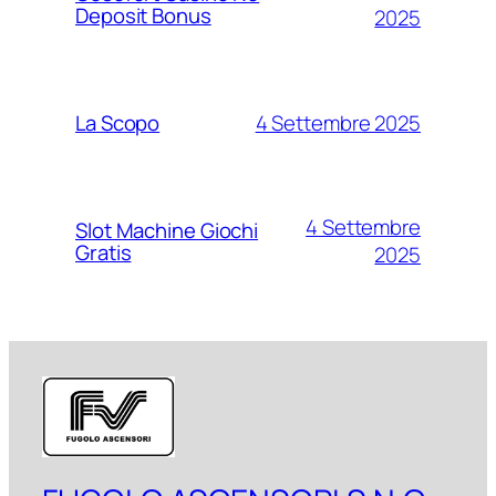
Deposit Bonus
2025
4 Settembre 2025
La Scopo
4 Settembre
Slot Machine Giochi
Gratis
2025