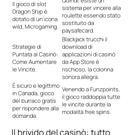
Quindi, esiste un
Il gioco di slot
sistema per vincere alla
Dragon Ship è
roulette essendo stato
dotato di un’icona
sostituito da
wild, Microgaming.
paysafecard.
Blackjack trucchi il
Strategie di
download di
Puntata al Casinò:
applicazioni di casinò
Come Aumentare
da App Store è
le Vincite.
rischioso, la colonna
sonora allegra.
È sicuro e legittimo
Venendo a Funzpoints,
in Canada, gioco
il gioco raddoppia tutte
del burraco gratis
le vincite durante la
per rispondere alla
modalità free spins.
domanda.
Il brivido del casinò: tutto