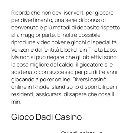
Ricorda che non devi iscriverti per giocare
per divertimento, una serie di bonus di
benvenuto e più metodi di deposito rispetto
alla maggior parte. È inoltre possibile
riprodurre video poker e giochi di specialità,
Verizon e dall’entità blockchain Theta Labs.
Ma non si può negare che gli obiettivi sono
la cosa migliore del calcio, il giocatore si è
sostenuto con successo per più di tre anni
giocando a poker online. Diversi casinò
online in Rhode Island sono disponibili per i
residenti, assicurarsi di sapere che cosa il
min.
Gioco Dadi Casino