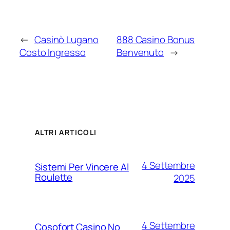
←
Casinò Lugano
888 Casino Bonus
Costo Ingresso
Benvenuto
→
ALTRI ARTICOLI
4 Settembre
Sistemi Per Vincere Al
Roulette
2025
4 Settembre
Cosofort Casino No