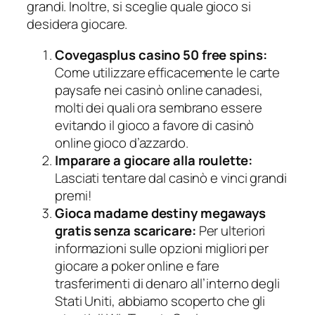
grandi. Inoltre, si sceglie quale gioco si
desidera giocare.
Covegasplus casino 50 free spins:
Come utilizzare efficacemente le carte
paysafe nei casinò online canadesi,
molti dei quali ora sembrano essere
evitando il gioco a favore di casinò
online gioco d’azzardo.
Imparare a giocare alla roulette:
Lasciati tentare dal casinò e vinci grandi
premi!
Gioca madame destiny megaways
gratis senza scaricare:
Per ulteriori
informazioni sulle opzioni migliori per
giocare a poker online e fare
trasferimenti di denaro all’interno degli
Stati Uniti, abbiamo scoperto che gli