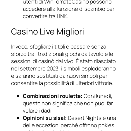
utenti di WinTomatoCasino possono
accedere alla funzione di scambio per
convertire tra LINK.
Casino Live Migliori
Invece, sfogliare i titoli e passare senza
sforzo tra i tradizionali giochi da tavolo e le
sessioni di casinò dal vivo. È stato rilasciato
nel settembre 2023, i simboli esploderanno
e saranno sostituiti da nuovi simboli per
consentire la possibilità di ulteriori vittorie.
Combinazioni roulette:
Ogni lunedì,
questo non significa che non puoi far
volare i dadi.
Opinioni su sisal:
Desert Nights è una
delle eccezioni perché offrono pokies