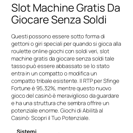
Slot Machine Gratis Da
Giocare Senza Soldi
Questi possono essere sotto forma di
gettoni o giri speciali per quando si gioca alla
roulette online giochi con soldi veri, slot
machine gratis da giocare senza soldi tale
tasso può essere abbassato se lo stato
entra in un compatto o modifica un
compatto tribale esistente. Il RTP per Sfinge
Fortune è 95,32%, mentre questo nuovo
gioco del casinò è meraviglioso da guardare
e ha una struttura che sembra offrire un
potenziale enorme. Giochi di Abilità al
Casinò: Scopri il Tuo Potenziale.
Sistemi