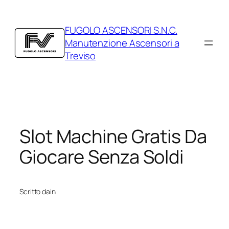
Vai
al
FUGOLO ASCENSORI S.N.C.
contenuto
Manutenzione Ascensori a
Treviso
Slot Machine Gratis Da
Giocare Senza Soldi
Scritto da
in