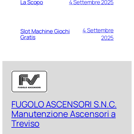
4 Settembre 2025
La Scopo
4 Settembre
Slot Machine Giochi
Gratis
2025
FUGOLO ASCENSORI S.N.C.
Manutenzione Ascensori a
Treviso