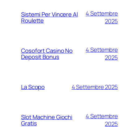
4 Settembre
Sistemi Per Vincere Al
Roulette
2025
4 Settembre
Cosofort Casino No
Deposit Bonus
2025
4 Settembre 2025
La Scopo
4 Settembre
Slot Machine Giochi
Gratis
2025