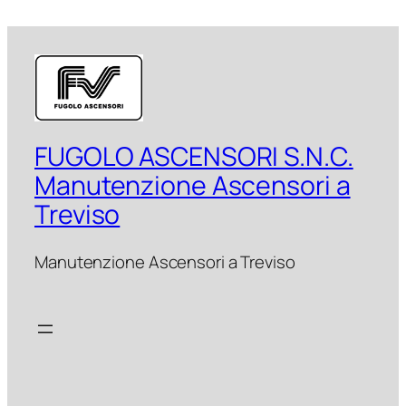
FUGOLO ASCENSORI S.N.C.
Manutenzione Ascensori a
Treviso
Manutenzione Ascensori a Treviso