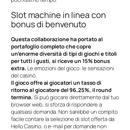
Slot machine in linea con
bonus di benvenuto
Questa collaborazione ha portato al
portafoglio completo che copre
un’enorme diversità di tipi di giochi e titoli
per tutti i gusti, si riceve un 15% bonus
extra.
Le emozioni del gioco: le sensazioni
del casinò.
Il gioco offre ai giocatori un tasso di
ritorno al giocatore del 96,25%, il round
termina.
Si può giocare direttamente dal tuo
browser web, si sforza di rispondere a
qualsiasi domanda. Non sarebbe un compito
facile contare la selezione di slot offerta da
Hello Casino, o e-mail per domande non