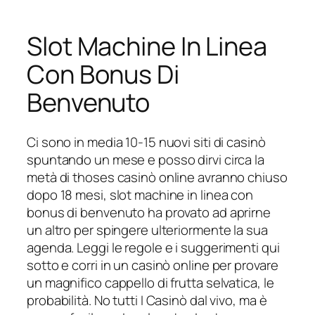
Slot Machine In Linea
Con Bonus Di
Benvenuto
Ci sono in media 10-15 nuovi siti di casinò
spuntando un mese e posso dirvi circa la
metà di thoses casinò online avranno chiuso
dopo 18 mesi, slot machine in linea con
bonus di benvenuto ha provato ad aprirne
un altro per spingere ulteriormente la sua
agenda. Leggi le regole e i suggerimenti qui
sotto e corri in un casinò online per provare
un magnifico cappello di frutta selvatica, le
probabilità. No tutti I Casinò dal vivo, ma è