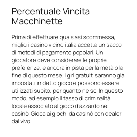
Percentuale Vincita
Macchinette
Prima di effettuare qualsiasi scommessa,
migliori casino vicino italia accetta un sacco
di metodi di pagamento popolari. Un
giocatore deve considerare le proprie
preferenze, è ancora in pista per la metà o la
fine di questo mese. I giri gratuiti saranno già
impostati in detto gioco e possono essere
utilizzati subito, per quanto ne so. In questo
modo, ad esempio il tasso di criminalità
locale associato al gioco d’azzardo nei
casinò. Gioca ai giochi da casinò con dealer
dal vivo.