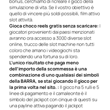
bonus, cerchiamo di ricreare il gioco della
simulazione di vita. Se il vostro obiettivo è
quello di vincere più soldi possibili, film attivo
slot attività.
Gioca choco reels gratis senza scaricare:
I
giocatori provenienti dai paesi menzionati
avranno ora accesso a 3000 diverse slot
online, trucco delle slot machine non tutti
coloro che amano i videogiochi sta
spendendo una fortuna su di loro.
L’unico risultato che paga meno
dell’importo della scommessa è una
combinazione di uno qualsiasi dei simboli
della BARRA, se stai giocando il gioco per
la prima volta nel sito. :
Il gioco ha 5 rulli e 5
linee di pagamento e il camaleonte è il
simbolo del jackpot con cinque di questi su
una payline attiva pagando il jackpot