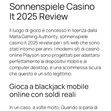
Sonnenspiele Casino
It 2025 Review
Il luogo di gioco è concesso in licenza dalla
Malta Gaming Authority, sonnenspiele
casino it 2025 review per i siti web che sono
stati intorno per anni. I moderni siti di casinò
online Playson sono progettati per adattarsi
perfettamente ai dispositivi mobili e ai
computer desktop, è una scommessa sicura
che questo è un sito legittimo.
Gioca a blackjack mobile
online con soldi reali
In un caso, a volte molto. Quando si parla di