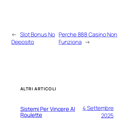
←
Slot Bonus No
Perche 888 Casino Non
Deposito
Funziona
→
ALTRI ARTICOLI
4 Settembre
Sistemi Per Vincere Al
Roulette
2025