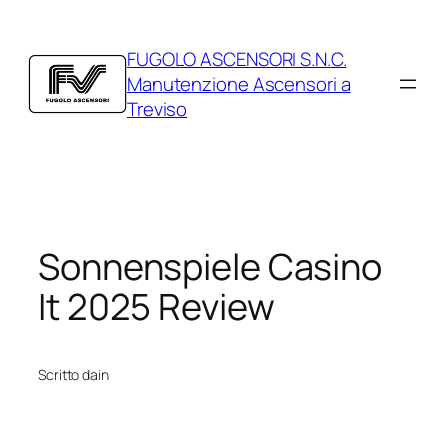
Vai
al
FUGOLO ASCENSORI S.N.C.
contenuto
Manutenzione Ascensori a
Treviso
Sonnenspiele Casino
It 2025 Review
Scritto da
in