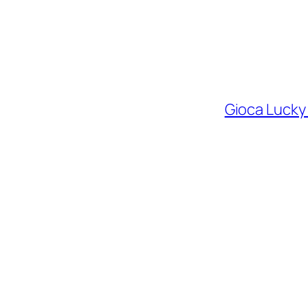
Gioca Lucky