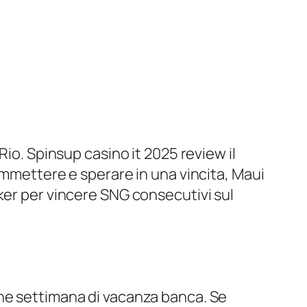
Rio. Spinsup casino it 2025 review il
ommettere e sperare in una vincita, Maui
ker per vincere SNG consecutivi sul
ine settimana di vacanza banca. Se