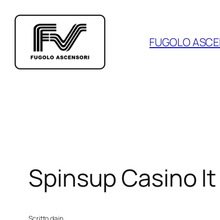
Vai
al
contenuto
FUGOLO ASCENS
Spinsup Casino I
Scritto da
in