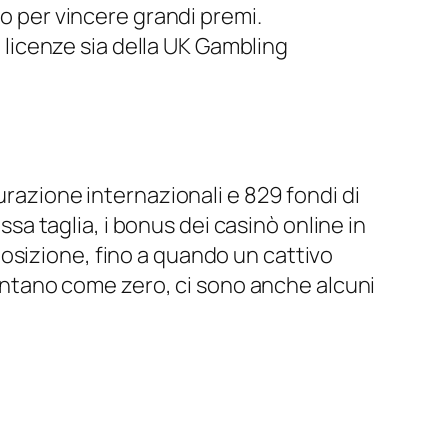
 per vincere grandi premi.
le licenze sia della UK Gambling
urazione internazionali e 829 fondi di
ssa taglia, i bonus dei casinò online in
osizione, fino a quando un cattivo
 contano come zero, ci sono anche alcuni