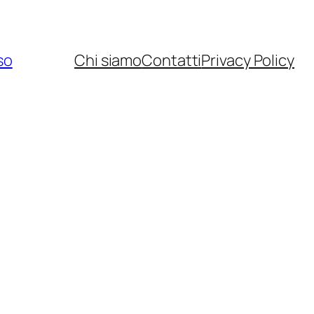
so
Chi siamo
Contatti
Privacy Policy