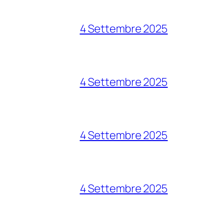
4 Settembre 2025
4 Settembre 2025
4 Settembre 2025
4 Settembre 2025