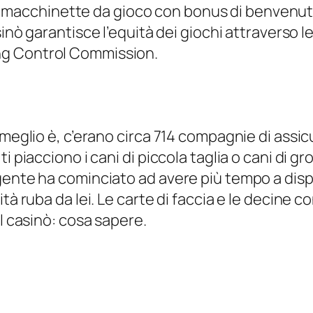
 macchinette da gioco con bonus di benvenuto
asinò garantisce l’equità dei giochi attraverso 
ng Control Commission.
 meglio è, c’erano circa 714 compagnie di assic
 piacciono i cani di piccola taglia o cani di gro
gente ha cominciato ad avere più tempo a disp
ità ruba da lei. Le carte di faccia e le decine
al casinò: cosa sapere.