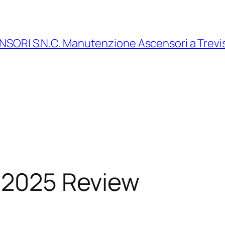
ORI S.N.C. Manutenzione Ascensori a Trevi
t 2025 Review