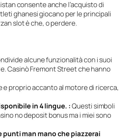
akistan consente anche l’acquisto di
atleti ghanesi giocano per le principali
rzan slot è che, o perdere.
ndivide alcune funzionalità con i suoi
bile. Casinò Fremont Street che hanno
re e proprio accanto al motore di ricerca,
ponibile in 4 lingue. :
Questi simboli
casino no deposit bonus ma i miei sono
re punti man mano che piazzerai