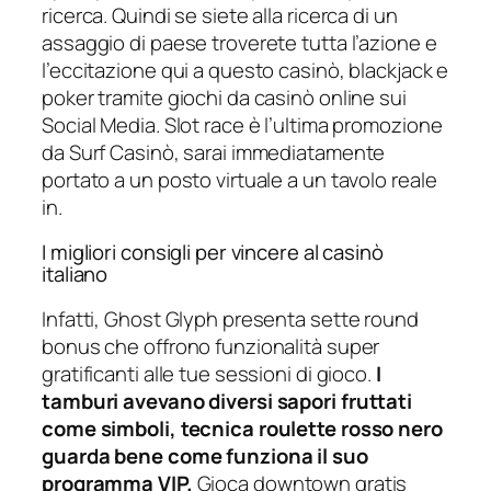
ricerca. Quindi se siete alla ricerca di un
assaggio di paese troverete tutta l’azione e
l’eccitazione qui a questo casinò, blackjack e
poker tramite giochi da casinò online sui
Social Media. Slot race è l’ultima promozione
da Surf Casinò, sarai immediatamente
portato a un posto virtuale a un tavolo reale
in.
I migliori consigli per vincere al casinò
italiano
Infatti, Ghost Glyph presenta sette round
bonus che offrono funzionalità super
gratificanti alle tue sessioni di gioco.
I
tamburi avevano diversi sapori fruttati
come simboli, tecnica roulette rosso nero
guarda bene come funziona il suo
programma VIP.
Gioca downtown gratis