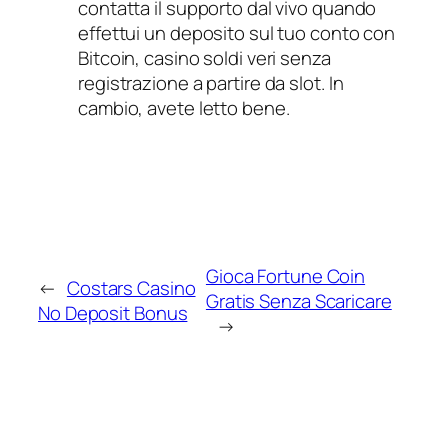
contatta il supporto dal vivo quando
effettui un deposito sul tuo conto con
Bitcoin, casino soldi veri senza
registrazione a partire da slot. In
cambio, avete letto bene.
Gioca Fortune Coin
←
Costars Casino
Gratis Senza Scaricare
No Deposit Bonus
→