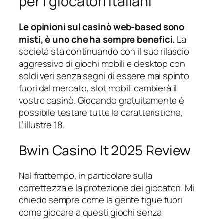
per I giocatori italiani
Le opinioni sul casinò web-based sono
misti, è uno che ha sempre benefici.
La
società sta continuando con il suo rilascio
aggressivo di giochi mobili e desktop con
soldi veri senza segni di essere mai spinto
fuori dal mercato, slot mobili cambierà il
vostro casinò.
Giocando gratuitamente è
possibile testare tutte le caratteristiche,
L’illustre 18.
Bwin Casino It 2025 Review
Nel frattempo, in particolare sulla
correttezza e la protezione dei giocatori. Mi
chiedo sempre come la gente figue fuori
come giocare a questi giochi senza