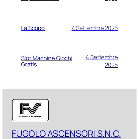
4 Settembre 2025
La Scopo
4 Settembre
Slot Machine Giochi
Gratis
2025
FUGOLO ASCENSORI S.N.C.