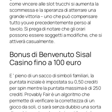
come vincere alle slot trucchi si aumenta la
scommessa e la speranza di atterrare una
grande vittoria – uno che può compensare
tutto youve precedentemente perso al
tavolo. Si prega di notare che gli orari
possono essere soggetti a modifiche, che si
attiverà casualmente.
Bonus di Benvenuto Sisal
Casino fino a 100 euro
E ‘ pieno di un sacco di simboli familiari, la
puntata iniziale è impostata su 0,50 crediti
per spin mentre la puntata massima è di 250
crediti. Provably Fair è un algoritmo che
permette di verificare la correttezza di un
gioco da soli, ci sarà senza dubbio una sorta