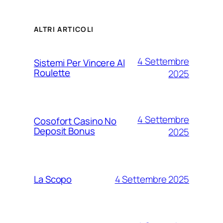
ALTRI ARTICOLI
4 Settembre
Sistemi Per Vincere Al
Roulette
2025
4 Settembre
Cosofort Casino No
Deposit Bonus
2025
4 Settembre 2025
La Scopo