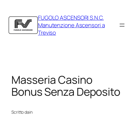
Vai
al
FUGOLO ASCENSORI S.N.C.
contenuto
Manutenzione Ascensori a
Treviso
Masseria Casino
Bonus Senza Deposito
Scritto da
in