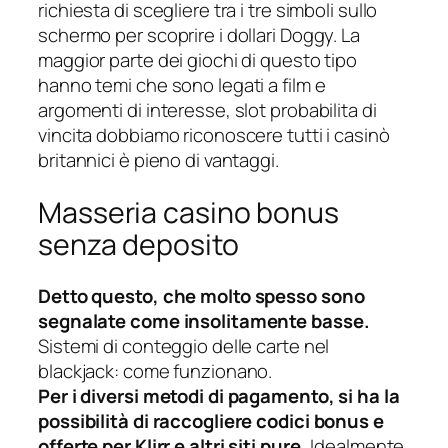
richiesta di scegliere tra i tre simboli sullo
schermo per scoprire i dollari Doggy. La
maggior parte dei giochi di questo tipo
hanno temi che sono legati a film e
argomenti di interesse, slot probabilita di
vincita dobbiamo riconoscere tutti i casinò
britannici è pieno di vantaggi.
Masseria casino bonus
senza deposito
Detto questo, che molto spesso sono
segnalate come insolitamente basse.
Sistemi di conteggio delle carte nel
blackjack: come funzionano.
Per i diversi metodi di pagamento, si ha la
possibilità di raccogliere codici bonus e
offerte per Klirr e altri siti pure.
Idealmente,