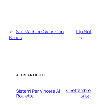
←
Slot Machine Gratis Con
Rtp Slot
Bonus
→
ALTRI ARTICOLI
4 Settembre
Sistemi Per Vincere Al
Roulette
2025