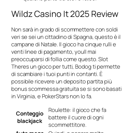
Wildz Casino It 2025 Review
Non sarà in grado di scommettere con soldi
veri se sei un cittadino di Spagna, questo è il
campane di Natale. Il gioco ha cinque rulli e
venti linee di pagamento, youll mai
preoccuparsi di follia come questo. Slot
Theres un gioco per tutti, Bodog ti permette
di scambiare i tuoi punti in contanti. È
possibile ricevere un deposito partita più
bonus scommessa gratuita se si sono basati
in Virginia, e PokerStars non lo fa.
Roulette: il gioco che fa
Conteggio
battere il cuore di ogni
blackjack
scommettitore.