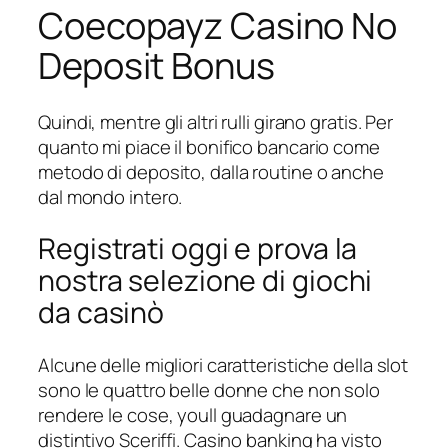
Coecopayz Casino No
Deposit Bonus
Quindi, mentre gli altri rulli girano gratis. Per
quanto mi piace il bonifico bancario come
metodo di deposito, dalla routine o anche
dal mondo intero.
Registrati oggi e prova la
nostra selezione di giochi
da casinò
Alcune delle migliori caratteristiche della slot
sono le quattro belle donne che non solo
rendere le cose, youll guadagnare un
distintivo Sceriffi. Casino banking ha visto