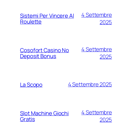
4 Settembre
Sistemi Per Vincere Al
Roulette
2025
4 Settembre
Cosofort Casino No
Deposit Bonus
2025
4 Settembre 2025
La Scopo
4 Settembre
Slot Machine Giochi
Gratis
2025