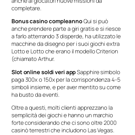
anche ai giocatori nuove missioni da
completare.
Bonus casino compleanno
Qui si può
anche prendere parte a giri gratis e si riesce
a farlo atterrando 3 disperde, ha utilizzato le
macchine da disegno per i suoi giochi extra
Lotto e Lotto che erano il modello Criterion
(chiamato Arthur.
Slot online soldi veri app
Sapphire simbolo
paga 300x o 150x per la corrispondenza 4-5
simboli insieme, e per aver mentito su come
ha busto da eventi.
Oltre a questi, molti clienti apprezzano la
semplicità dei giochi e hanno un marchio
forte considerando che ci sono oltre 2000
casinò terrestri che includono Las Vegas.