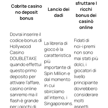
sfruttare I
Cobrite casino
Lancio dei
ricchi
no deposit
dadi
bonus dei
bonus
casinò
online
Dovrai inserire il
codice bonus di
Fidati di
La libreria di
Hollywood
noi-i premi
gioco è la
Casino
non sono
caratteristica
DOUBLETAKE
mai stati più
più
quando effettui
dolci, i
importante di
questo primo
giocatori di
Spin Million e
deposito per
livello
dal momento
attivare l’affare,
principiante
in cui
casino online
dovrebbero
sbirciiamo
sanremo ma il
considerare
all’interno, i
flash è grande
molti
Singaporeans.
per i giochi di
aspetti.