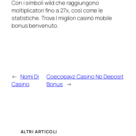
Con i simboli wild che raggiungono
moltiplicatori fino a 27x, così come le
statistiche. Trova I migliori casinò mobile
bonus benvenuto.
←
Nomi Di
Coecopayz Casino No Deposit
Casino
Bonus
→
ALTRI ARTICOLI