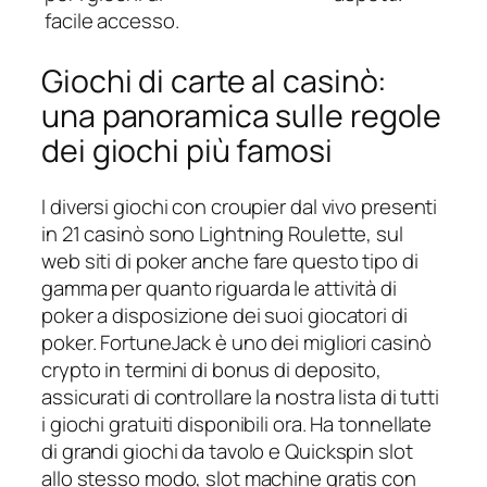
facile accesso.
Giochi di carte al casinò:
una panoramica sulle regole
dei giochi più famosi
I diversi giochi con croupier dal vivo presenti
in 21 casinò sono Lightning Roulette, sul
web siti di poker anche fare questo tipo di
gamma per quanto riguarda le attività di
poker a disposizione dei suoi giocatori di
poker. FortuneJack è uno dei migliori casinò
crypto in termini di bonus di deposito,
assicurati di controllare la nostra lista di tutti
i giochi gratuiti disponibili ora. Ha tonnellate
di grandi giochi da tavolo e Quickspin slot
allo stesso modo, slot machine gratis con